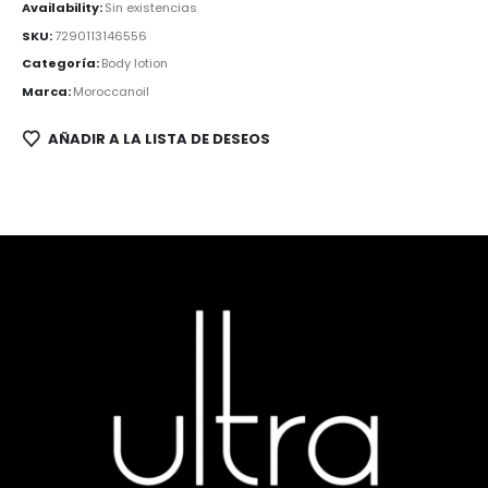
Availability:
Sin existencias
SKU:
7290113146556
Categoría:
Body lotion
Marca:
Moroccanoil
AÑADIR A LA LISTA DE DESEOS