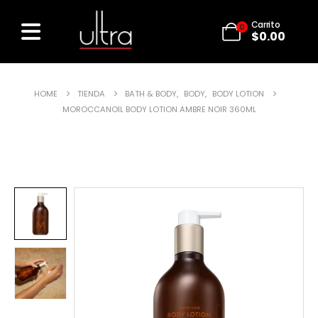
Carrito
0
$
0.00
HOME
TIENDA
BATH & BODY
,
BODY
,
BODY LOTION
MOROCCANOIL BODY LOTION AMBRE NOIR 360ML