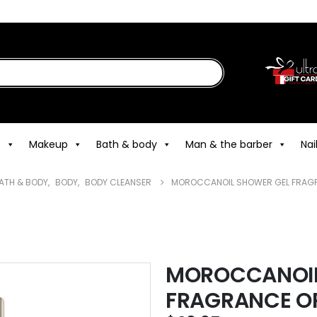
e
Makeup
Bath & body
Man & the barber
Nai
ATH & BODY
,
BODY
,
BODY CLEANSER
MOROCCANOIL SHOWER GEL FRAGR
MOROCCANOIL
FRAGRANCE OR