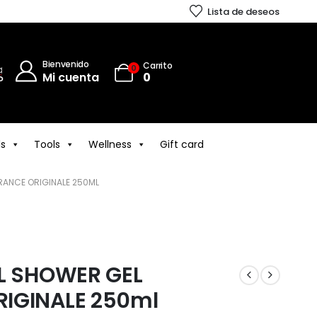
Lista de deseos
Bienvenido
Carrito
0
Mi cuenta
0
ls
Tools
Wellness
Gift card
ANCE ORIGINALE 250ML
 SHOWER GEL
IGINALE 250ml