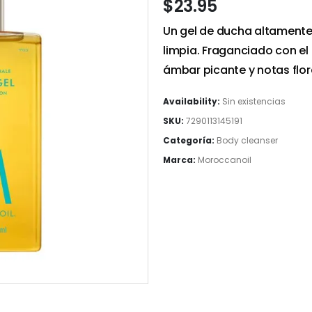
$
23.95
Un gel de ducha altamente
limpia. Fraganciado con e
ámbar picante y notas flor
Availability:
Sin existencias
SKU:
7290113145191
Categoría:
Body cleanser
Marca:
Moroccanoil