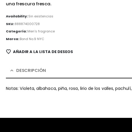
una frescura fresca.
Availability:
Sin existencias
SKU:
888874000728
Categoría:
Men's fragrance
Marca:
Bond No.9 NYC
AÑADIR A LA LISTA DE DESEOS
DESCRIPCIÓN
Notas: Violeta, albahaca, piña, rosa, lirio de los valles, pachu