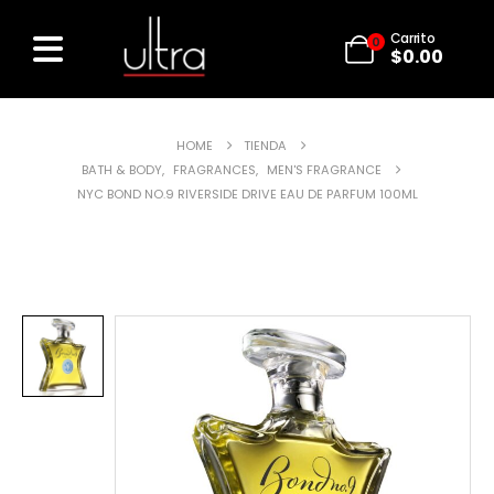
Carrito
0
$
0.00
HOME
TIENDA
BATH & BODY
,
FRAGRANCES
,
MEN'S FRAGRANCE
NYC BOND NO.9 RIVERSIDE DRIVE EAU DE PARFUM 100ML