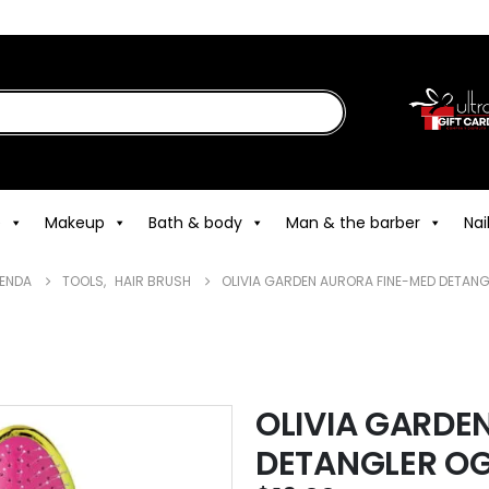
e
Makeup
Bath & body
Man & the barber
Nai
IENDA
TOOLS
,
HAIR BRUSH
OLIVIA GARDEN AURORA FINE-MED DETANG
OLIVIA GARDE
DETANGLER OG