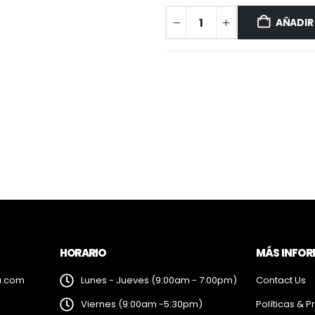
AÑADIR
HORARIO
MÁS INFO
a.com
Lunes - Jueves (9:00am - 7:00pm)
Contact Us
Viernes (9:00am -5:30pm)
Políticas & P