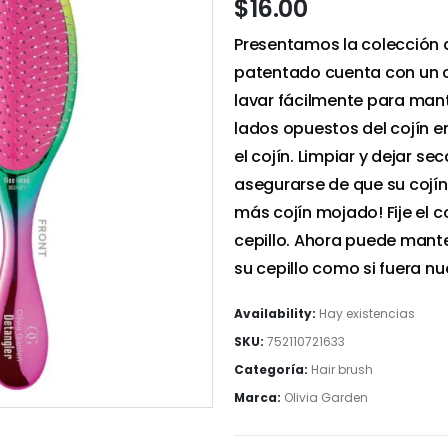
$
16.00
Presentamos la colección d
patentado cuenta con un 
lavar fácilmente para mant
lados opuestos del cojín e
el cojín. Limpiar y dejar s
asegurarse de que su cojí
más cojín mojado! Fije el c
cepillo. Ahora puede mante
su cepillo como si fuera nu
Availability:
Hay existencias
SKU:
752110721633
Categoría:
Hair brush
Marca:
Olivia Garden