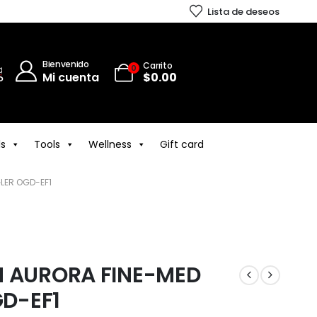
Lista de deseos
Bienvenido
Carrito
0
Mi cuenta
$
0.00
ls
Tools
Wellness
Gift card
LER OGD-EF1
N AURORA FINE-MED
D-EF1