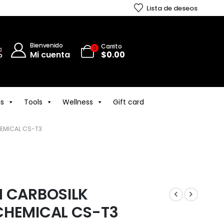
Lista de deseos
Bienvenido
Carrito
0
Mi cuenta
$
0.00
ls
Tools
Wellness
Gift card
HEMICAL CS-T3
N CARBOSILK
CHEMICAL CS-T3