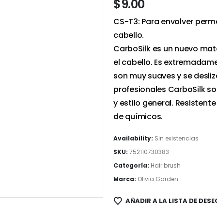
$
9.00
CS-T3: Para envolver perma
cabello.
CarboSilk es un nuevo mat
el cabello. Es extremadamen
son muy suaves y se desliz
profesionales CarboSilk so
y estilo general. Resistente
de químicos.
Availability:
Sin existencias
SKU:
752110730383
Categoría:
Hair brush
Marca:
Olivia Garden
AÑADIR A LA LISTA DE DESE