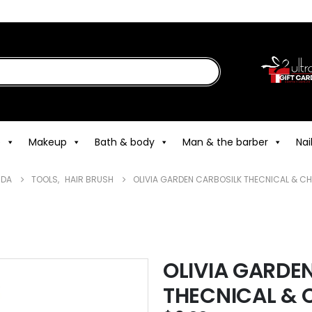
e
Makeup
Bath & body
Man & the barber
Nai
NDA
TOOLS
,
HAIR BRUSH
OLIVIA GARDEN CARBOSILK THECNICAL & C
OLIVIA GARDE
THECNICAL & 