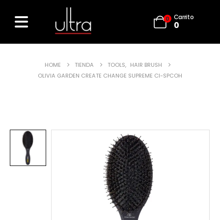
Carrito
0
0
HOME
TIENDA
TOOLS
,
HAIR BRUSH
OLIVIA GARDEN CREATE CHANGE SUPREME CI-SPCOH