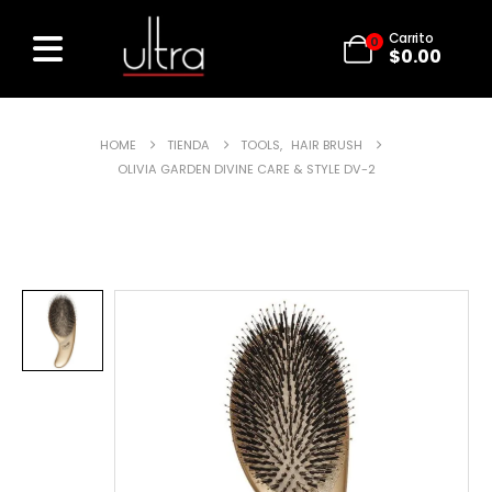
Carrito
0
$
0.00
HOME
TIENDA
TOOLS
,
HAIR BRUSH
OLIVIA GARDEN DIVINE CARE & STYLE DV-2