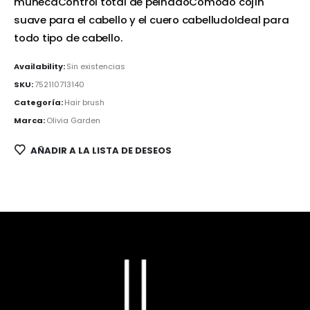
muñecaControl total de peinadoCómodo cojín
suave para el cabello y el cuero cabelludoIdeal para
todo tipo de cabello.
Availability:
Sin existencias
SKU:
752110713140
Categoría:
Hair brush
Marca:
Olivia Garden
AÑADIR A LA LISTA DE DESEOS