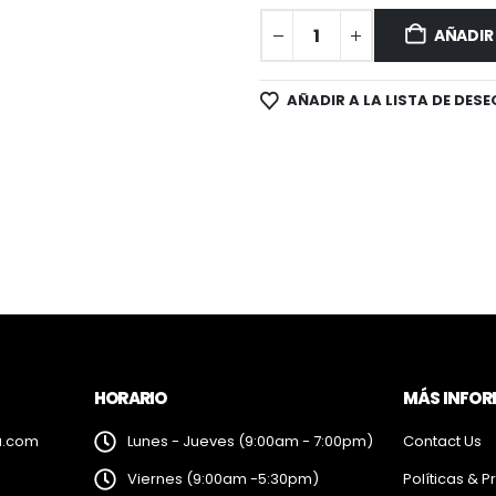
AÑADIR
AÑADIR A LA LISTA DE DESE
HORARIO
MÁS INFO
a.com
Lunes - Jueves (9:00am - 7:00pm)
Contact Us
Viernes (9:00am -5:30pm)
Políticas & P