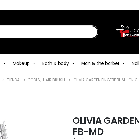
e
Makeup
Bath & body
Man & the barber
Nai
TIENDA
TOOLS
,
HAIR BRUSH
OLIVIA GARDEN FINGERBRUSH IONIC
OLIVIA GARDE
FB-MD