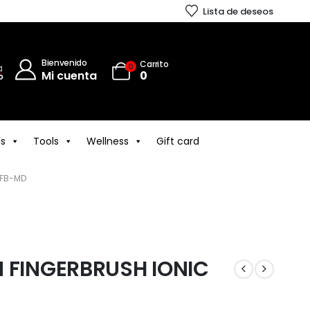
Lista de deseos
Bienvenido
Carrito
0
Mi cuenta
0
ls
Tools
Wellness
Gift card
 FB-MD
N FINGERBRUSH IONIC