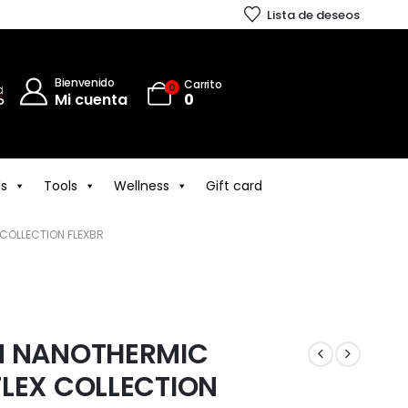
Lista de deseos
Bienvenido
Carrito
0
Mi cuenta
0
ls
Tools
Wellness
Gift card
 COLLECTION FLEXBR
N NANOTHERMIC
FLEX COLLECTION