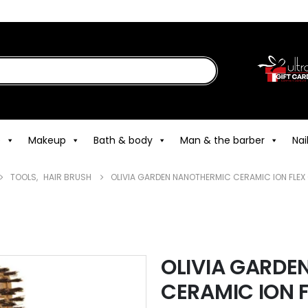
e
Makeup
Bath & body
Man & the barber
Nai
TOOLS
,
HAIR BRUSH
OLIVIA GARDEN NANOTHERMIC CERAMIC ION FLEX
OLIVIA GARDE
CERAMIC ION 