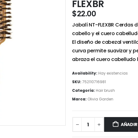
FLEXBR
$
22.00
Jabalí NT-FLEXBR Cerdas de 
cabello y el cuero cabellu
El diseño de cabezal venti
curva permite suavizar y pe
abraza el cuero cabelludo 
Availability:
Hay existencias
SKU:
752110716981
Categoría:
Hair brush
Marca:
Olivia Garden
AÑADIR