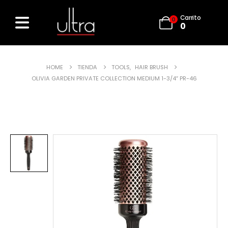
Carrito
0
0
HOME
TIENDA
TOOLS
,
HAIR BRUSH
OLIVIA GARDEN PRIVATE COLLECTION MEDIUM 1-3/4″ PR-46