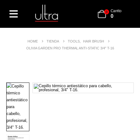
Carrito
0
0
HOME
TIENDA
TOOLS
,
HAIR BRUSH
OLIVIA GARDEN PRO THERMAL ANTI-STATIC 3/4″ T-16