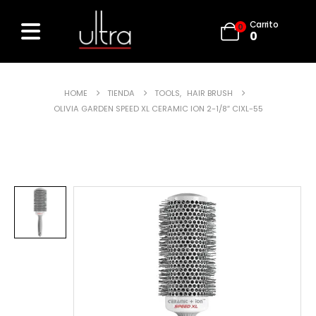
Carrito
0
0
HOME
TIENDA
TOOLS
,
HAIR BRUSH
OLIVIA GARDEN SPEED XL CERAMIC ION 2-1/8″ CIXL-55