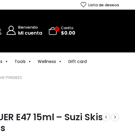
Lista de deseos
Bienvenido
Carrito
0
Mi cuenta
$
0.00
ls
Tools
Wellness
Gift card
 THE PYRENEES
ER E47 15ml – Suzi Skis
es