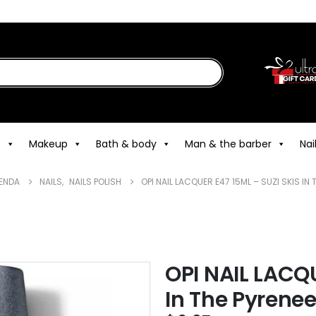
e
Makeup
Bath & body
Man & the barber
Nai
IENDA
NAILS
,
NAILS POLISH
OPI NAIL LACQUER E47 15ML – SUZI SKIS IN
OPI NAIL LACQU
In The Pyrene