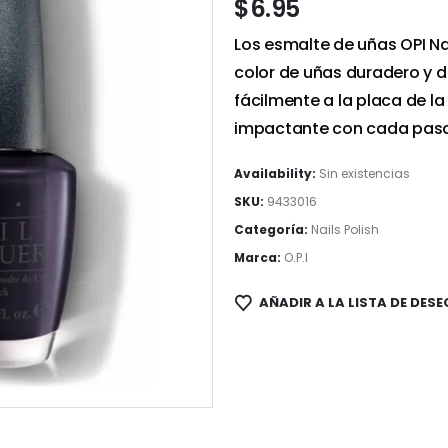
$
6.95
Los esmalte de uñas OPI Nai
color de uñas duradero y d
fácilmente a la placa de la
impactante con cada pas
Availability:
Sin existencias
SKU:
9433016
Categoría:
Nails Polish
Marca:
O.P.I
AÑADIR A LA LISTA DE DESE