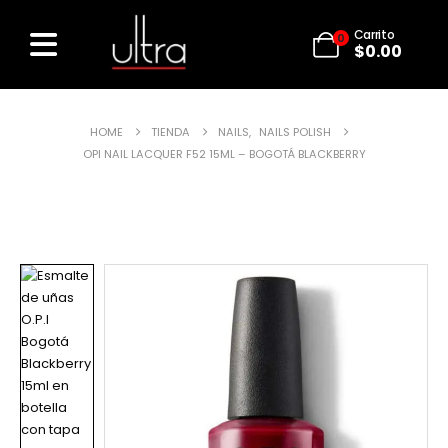
Carrito
0
$
0.00
HOME
TIENDA
NAILS
,
NAILS POLISH
OPI NAIL LACQUER F52 15ML – BOGOTÁ BLACKBERRY