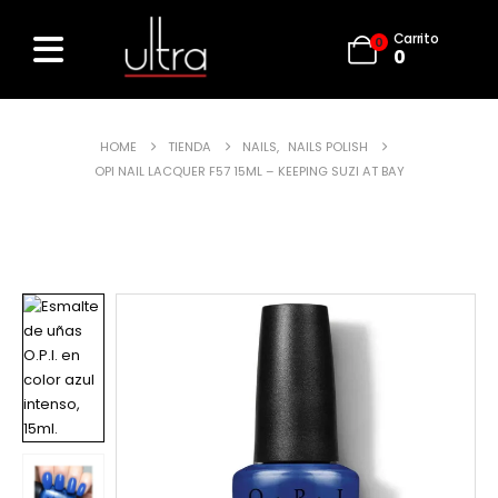
Carrito
0
0
HOME
TIENDA
NAILS
,
NAILS POLISH
OPI NAIL LACQUER F57 15ML – KEEPING SUZI AT BAY