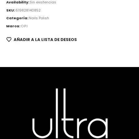
Availability:
Sin existencias
SKU:
619828140852
Categoría:
Nails Polish
Marca:
O.P.I
AÑADIR A LA LISTA DE DESEOS