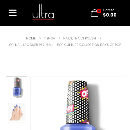
Carrito
0
$
0.00
HOME
TIENDA
NAILS
,
NAILS POLISH
OPI NAIL LACQUER P52 15ML – POP CULTURE COLLECTION DAYS OF POP