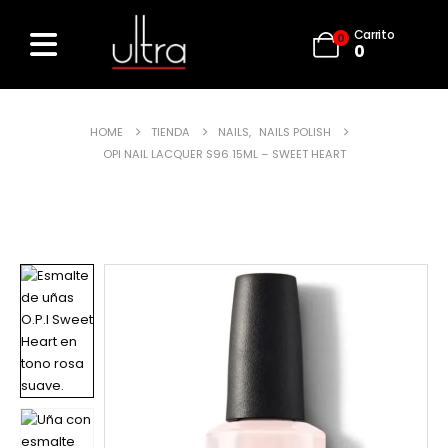
Carrito
0
0
HOME
TIENDA
NAILS
,
NAILS POLISH
OPI NAIL LACQUER S96 15ML – SWEET HEART