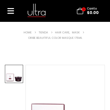
Carrito
0
$
0.00
HOME
TIENDA
HAIR CARE
,
MASK
ORIBE BEAUITIFUL COLOR MASQUE 175ML