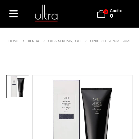
Carrito
0
0
HOME
TIENDA
OIL & SERUMS
,
GEL
ORIBE GEL SERUM 150ML