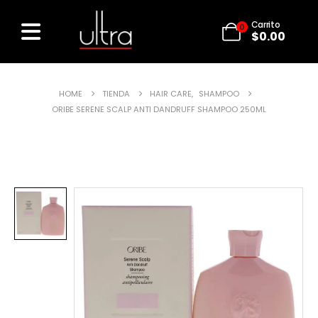
Carrito
0
$
0.00
HOME
TIENDA
HAIR CARE
,
SHAMPOO
ORIBE SERENE SCALP ANTI DANDRUFF SHAMPOO 250ML