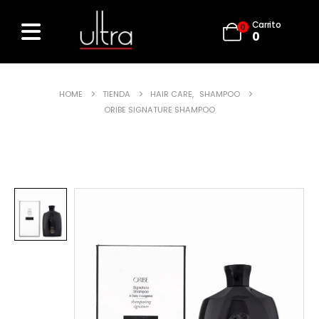
Carrito
0
0
HOME
TIENDA
HAIR CARE
,
SHAMPOO
ORIBE SIGNATURE SHAMPOO