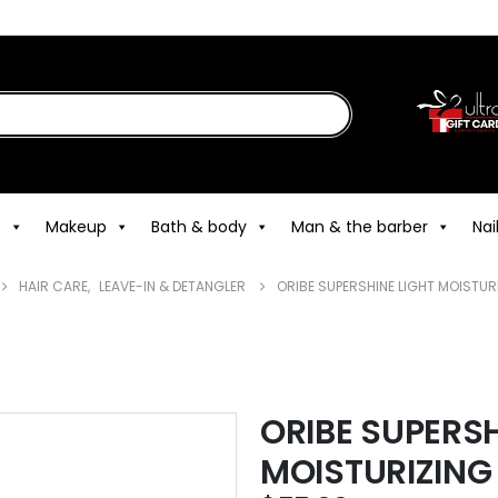
e
Makeup
Bath & body
Man & the barber
Nai
HAIR CARE
,
LEAVE-IN & DETANGLER
ORIBE SUPERSHINE LIGHT MOISTUR
ORIBE SUPERSH
MOISTURIZING