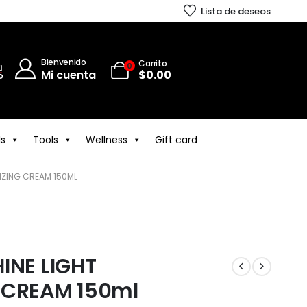
Lista de deseos
Bienvenido
Carrito
0
Mi cuenta
$
0.00
ls
Tools
Wellness
Gift card
IZING CREAM 150ML
INE LIGHT
 CREAM 150ml