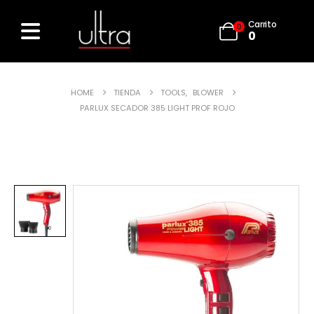
Carrito
0
0
HOME
TIENDA
TOOLS
,
BLOWER
PARLUX SECADOR 385 LIGHT PROF ROJO