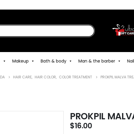
e
Makeup
Bath & body
Man & the barber
Nai
NDA
HAIR CARE
,
HAIR COLOR
,
COLOR TREATMENT
PROKPIL MALVA TR
PROKPIL MALV
$
16.00