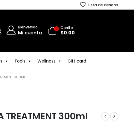
Lista de deseos
Bienvenido
Carrito
0
Mi cuenta
$
0.00
ls
Tools
Wellness
Gift card
EATMENT 300ML
A TREATMENT 300ml