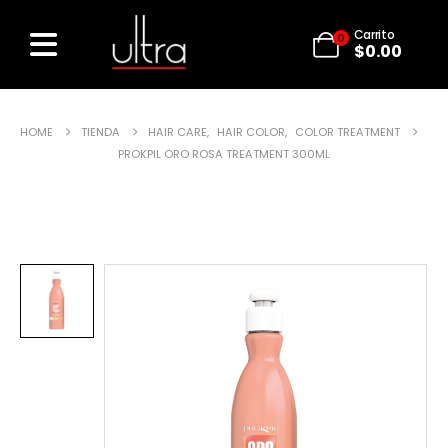
Carrito
0
$
0.00
HOME
TIENDA
HAIR CARE
,
HAIR COLOR
,
COLOR TREATMENT
PROKPIL ORO ROSA TREATMENT 300ML