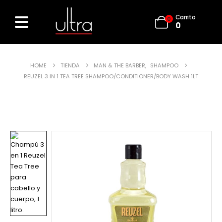
Carrito
0
0
HOME
TIENDA
MAN & THE BARBER
,
SHAMPOO
REUZEL 3 IN 1 TEA TREE SHAMPOO/CONDITIONER/BODY WASH 1LT