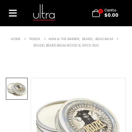
Carrito
0
$
0.00
HOME
TIENDA
MAN & THE BARBER
,
BEARD
,
BEAD BALM
REUZEL BEARD BALM WOOD & SPICE 35G