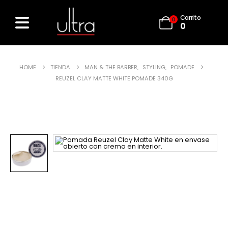
Carrito
0
0
HOME
TIENDA
MAN & THE BARBER
,
STYLING
,
POMADE
REUZEL CLAY MATTE WHITE POMADE 340G