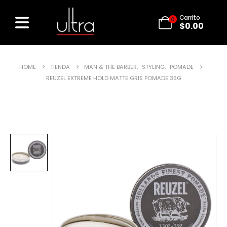
Carrito
0
$
0.00
HOME
TIENDA
MAN & THE BARBER
,
STYLING
,
POMADE
REUZEL EXTREME HOLD MATTE GRIS POMADE 35G