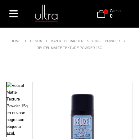
Carrito
0
0
HOME
TIENDA
MAN & THE BARBER
,
STYLING
,
POWDER
REUZEL MATTE TEXTURE POWDER 15G