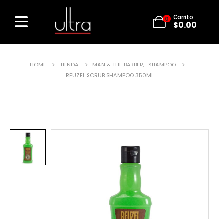
Carrito
0
$
0.00
HOME
TIENDA
MAN & THE BARBER
,
SHAMPOO
REUZEL SCRUB SHAMPOO 350ML