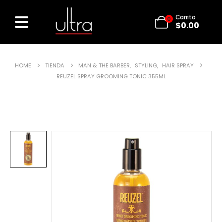
Carrito
0
$
0.00
HOME
TIENDA
MAN & THE BARBER
,
STYLING
,
HAIR SPRAY
REUZEL SPRAY GROOMING TONIC 355ML