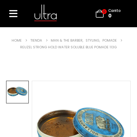
Carrito
0
0
HOME
TIENDA
MAN & THE BARBER
,
STYLING
,
POMADE
REUZEL STRONG HOLD WATER SOLUBLE BLUE POMADE 113G