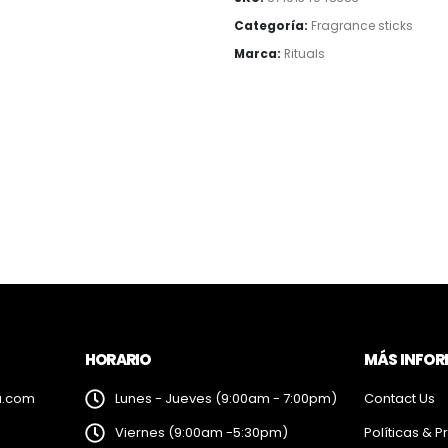
Categoría:
Fragrance sticks
Marca:
Rituals
HORARIO
MÁS INFO
a.com
Lunes - Jueves (9:00am - 7:00pm)
Contact Us
Viernes (9:00am -5:30pm)
Políticas & P