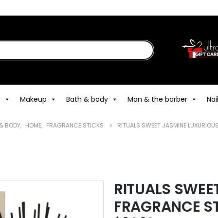
e
Makeup
Bath & body
Man & the barber
Nai
& BODY
,
HOME
,
FRAGRANCE STICKS
RITUALS SWEET JASMINE LUXURIOU
RITUALS SWEE
FRAGRANCE S