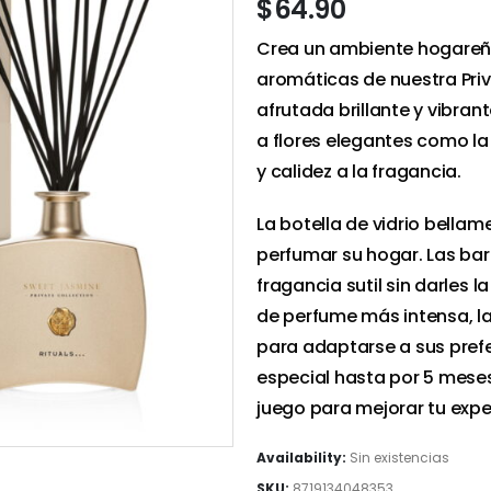
$
64.90
Crea un ambiente hogareño
aromáticas de nuestra Priv
afrutada brillante y vibran
a flores elegantes como la
y calidez a la fragancia.
La botella de vidrio bell
perfumar su hogar. Las ba
fragancia sutil sin darles l
de perfume más intensa, l
para adaptarse a sus prefe
especial hasta por 5 meses
juego para mejorar tu expe
Availability:
Sin existencias
SKU:
8719134048353