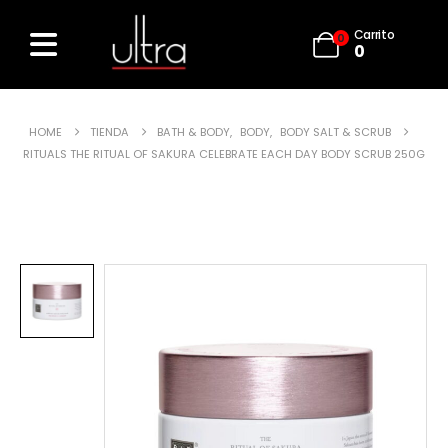
Carrito
0
0
HOME
TIENDA
BATH & BODY
,
BODY
,
BODY SALT & SCRUB
RITUALS THE RITUAL OF SAKURA CELEBRATE EACH DAY BODY SCRUB 250G