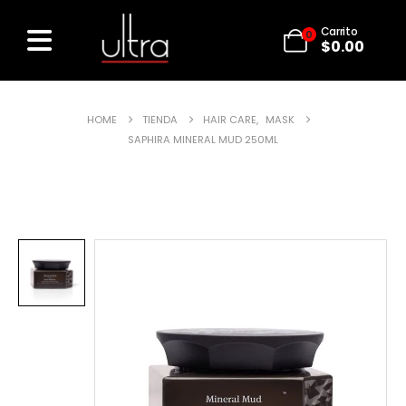
Carrito
0
$
0.00
HOME
TIENDA
HAIR CARE
,
MASK
SAPHIRA MINERAL MUD 250ML