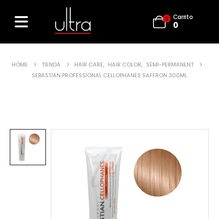
Carrito
0
0
HOME
TIENDA
HAIR CARE
,
HAIR COLOR
,
SEMI-PERMANENT
SEBASTIAN PROFESSIONAL CELLOPHANES SAFFRON 300ML