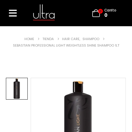
Carrito
0
0
HOME
TIENDA
HAIR CARE
,
SHAMPOO
SEBASTIAN PROFESSIONAL LIGHT WEIGHTLESS SHINE SHAMPOO 1LT