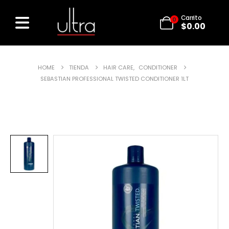
Carrito
0
$
0.00
HOME
TIENDA
HAIR CARE
,
CONDITIONER
SEBASTIAN PROFESSIONAL TWISTED CONDITIONER 1LT