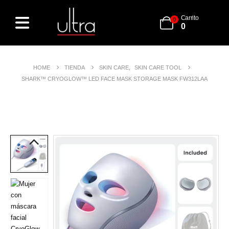
Carrito
0
0
HOME
TIENDA
SKIN CARE
,
SKIN CARE TOOL
SHARK™ CRYOGLOW™ LED FACE MASK STORAGE MASK FW312LAA