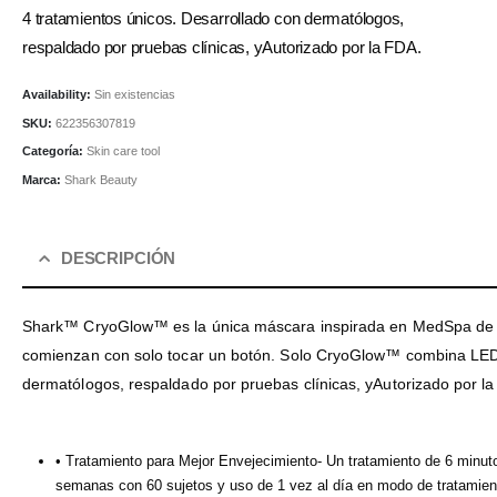
4 tratamientos únicos. Desarrollado con dermatólogos,
respaldado por pruebas clínicas, yAutorizado por la FDA.
Availability:
Sin existencias
SKU:
622356307819
Categoría:
Skin care tool
Marca:
Shark Beauty
DESCRIPCIÓN
Shark™ CryoGlow™ es la única máscara inspirada en MedSpa de enf
comienzan con solo tocar un botón. Solo CryoGlow™ combina LEDs d
dermatólogos, respaldado por pruebas clínicas, yAutorizado por l
• Tratamiento para Mejor Envejecimiento- Un tratamiento de 6 minutos 
semanas con 60 sujetos y uso de 1 vez al día en modo de tratamient