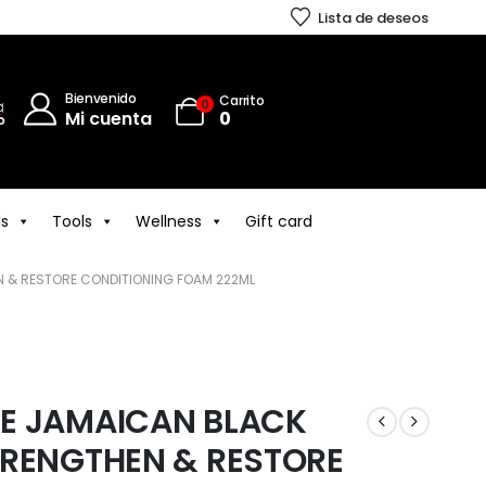
Lista de deseos
Bienvenido
Carrito
0
Mi cuenta
0
ls
Tools
Wellness
Gift card
 & RESTORE CONDITIONING FOAM 222ML
E JAMAICAN BLACK
TRENGTHEN & RESTORE