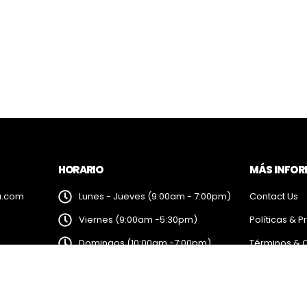
HORARIO
MÁS INFO
a.com
Lunes - Jueves (9:00am - 7:00pm)
Contact Us
Viernes (9:00am -5:30pm)
Políticas & P
Domingos (10:00am -7:00pm)
Términos & 
Sábados (Cerrado)
Feriados (10:00am -7:00pm)