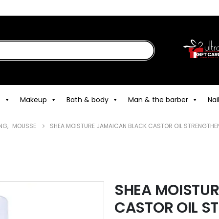
e
Makeup
Bath & body
Man & the barber
Nai
ING
,
MOUSSE
SHEA MOISTURE JAMAICAN BLACK CASTOR OIL STRENGTHEN
SHEA MOISTUR
CASTOR OIL S