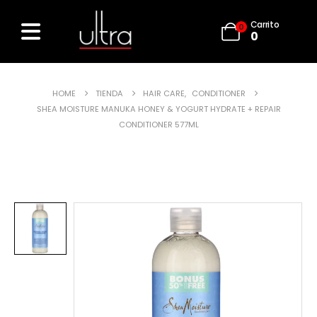
Carrito
0
0
HOME
TIENDA
HAIR CARE
,
CONDITIONER
SHEA MOISTURE MANUKA HONEY & YOGURT HYDRATE + REPAIR
CONDITIONER 577ML