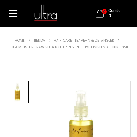
Carrito
0
0
HOME
TIENDA
HAIR CARE
,
LEAVE-IN & DETANGLER
SHEA MOISTURE RAW SHEA BUTTER RESTRUCTIVE FINISHING ELIXIR 118ML