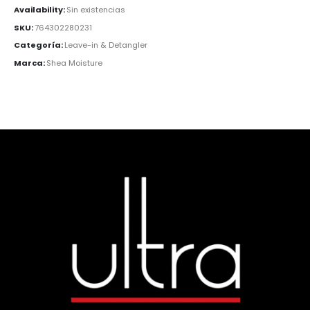
Availability:
Sin existencias
SKU:
764302280231
Categoría:
Leave-in & Detangler
Marca:
Shea Moisture