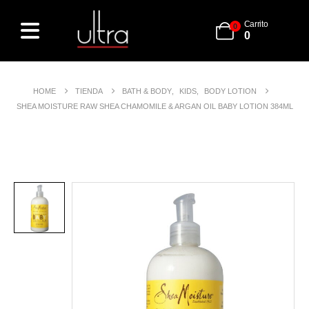
Carrito
0
0
HOME
TIENDA
BATH & BODY
,
KIDS
,
BODY LOTION
SHEA MOISTURE RAW SHEA CHAMOMILE & ARGAN OIL BABY LOTION 384ML