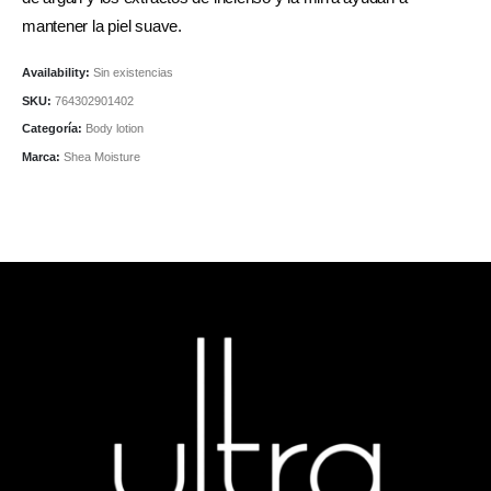
mantener la piel suave.
Availability:
Sin existencias
SKU:
764302901402
Categoría:
Body lotion
Marca:
Shea Moisture