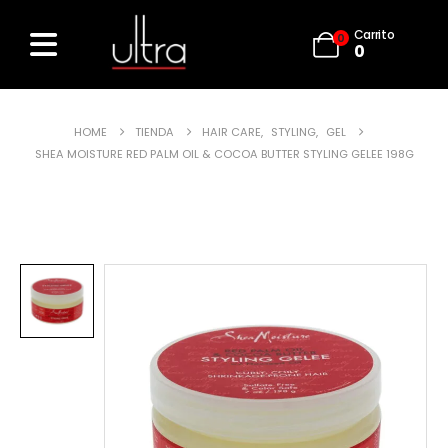
Carrito
0
0
HOME
TIENDA
HAIR CARE
,
STYLING
,
GEL
SHEA MOISTURE RED PALM OIL & COCOA BUTTER STYLING GELEE 198G