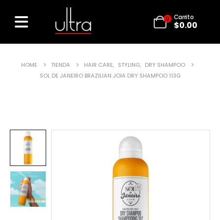
Carrito
0
$
0.00
HOME
TIENDA
HAIR CARE
,
STYLING
,
DRY SHAMPOO
SOL DE JANEIRO BRAZILIAN JOIA DRY SHAMPOO 113G