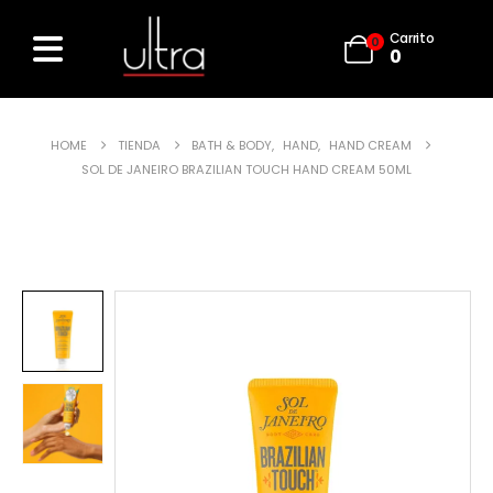
Carrito
0
0
HOME
TIENDA
BATH & BODY
,
HAND
,
HAND CREAM
SOL DE JANEIRO BRAZILIAN TOUCH HAND CREAM 50ML