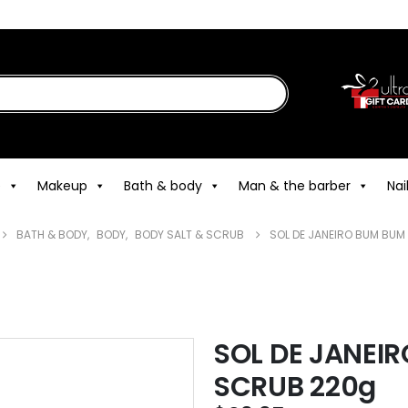
e
Makeup
Bath & body
Man & the barber
Nai
BATH & BODY
,
BODY
,
BODY SALT & SCRUB
SOL DE JANEIRO BUM BU
SOL DE JANEI
SCRUB 220g