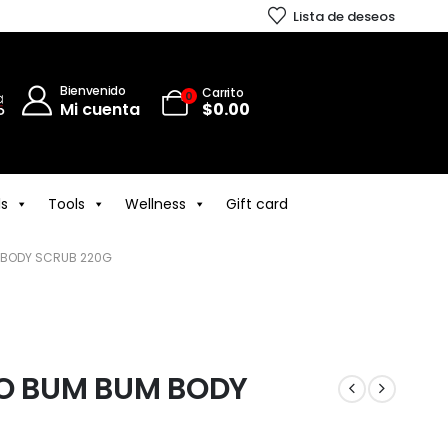
Lista de deseos
Bienvenido
Carrito
0
Mi cuenta
$
0.00
ls
Tools
Wellness
Gift card
M BODY SCRUB 220G
RO BUM BUM BODY