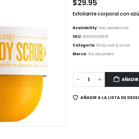
$
29.95
Exfoliante corporal con azú
Availability:
Hay existencias
SKU:
810912030619
Categoría:
Body salt & scrub
Marca:
Sol de janeiro
AÑADIR
AÑADIR A LA LISTA DE DESE