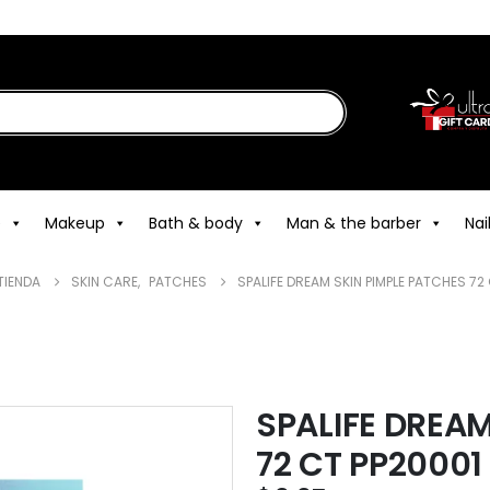
e
Makeup
Bath & body
Man & the barber
Nai
TIENDA
SKIN CARE
,
PATCHES
SPALIFE DREAM SKIN PIMPLE PATCHES 72
SPALIFE DREAM
72 CT PP20001