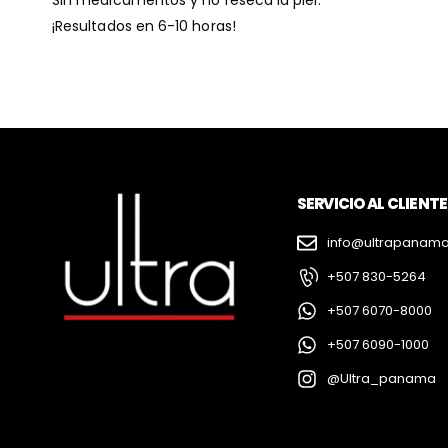
Sin medicamentos y no reseca la piel.
¡Resultados en 6-10 horas!
SERVICIO AL CLIENTE
info@ultrapanam
+507 830-5264
+507 6070-8000
+507 6090-1000
@Ultra_panama