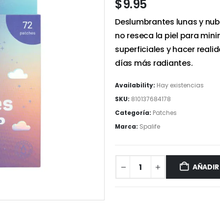
$
9.95
Deslumbrantes lunas y nub
no reseca la piel para min
superficiales y hacer reali
días más radiantes.
Availability:
Hay existencias
SKU:
810137684178
Categoría:
Patches
Marca:
Spalife
AÑADIR