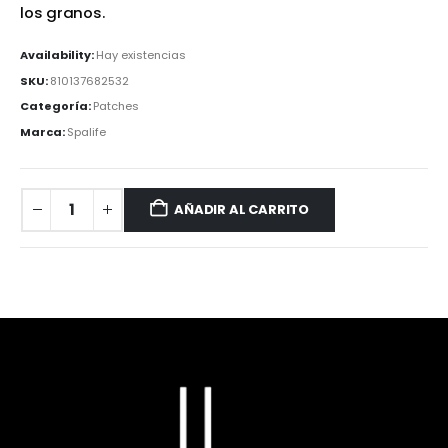
los granos.
Availability:
Hay existencias
SKU:
810137682532
Categoría:
Patches
Marca:
Spalife
AÑADIR AL CARRITO