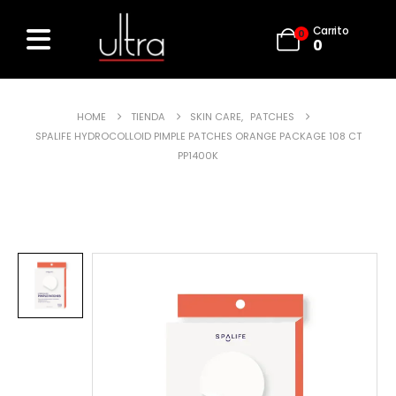
Carrito
0
0
HOME
TIENDA
SKIN CARE
,
PATCHES
SPALIFE HYDROCOLLOID PIMPLE PATCHES ORANGE PACKAGE 108 CT
PP1400K